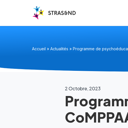
Accueil
»
Actualités
»
Programme de psychoéduca
2 Octobre, 2023
Program
CoMPPA