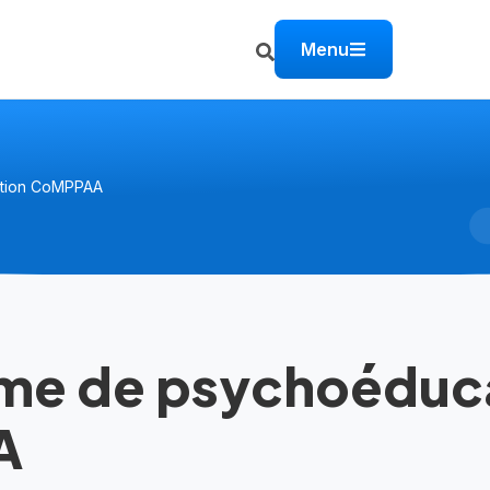
Menu
tion CoMPPAA
me de psychoéduc
A