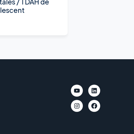
tales / TDAH de
olescent