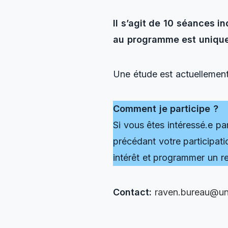
Il s’agit de 10 séances in
au programme est unique
Une étude est actuellemen
Comment je participe ?
Si vous êtes intéressé.e 
précédant votre participati
intérêt et programmer un r
Contact:
raven.bureau@uni