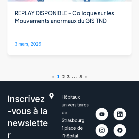
REPLAY DISPONIBLE – Colloque sur les
Mouvements anormaux du GIS TND
3 mars, 2026
«
1
2
3
…
5
»
Inscrivez
Hôpitaux
universitaires
-vous à la
de
Strasbourg
newslette
1 place de
r
l'hôpital