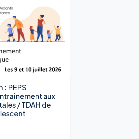
n : PEPS
ntrainement aux
tales / TDAH de
olescent