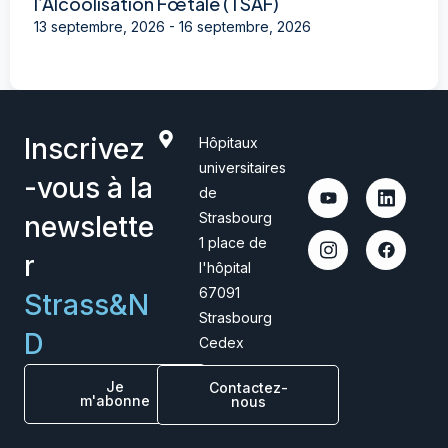
l’Alcoolisation Fœtale (TSAF)
13 septembre, 2026
-
16 septembre, 2026
Inscrivez
Hôpitaux
universitaires
-vous à la
de
Strasbourg
newslette
1 place de
r
l'hôpital
67091
Strass&N
Strasbourg
D
Cedex
Je
Contactez-
m'abonne
nous