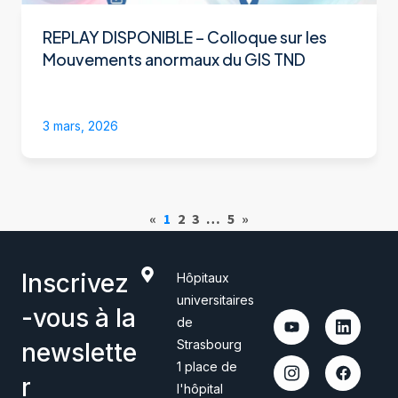
REPLAY DISPONIBLE – Colloque sur les
Mouvements anormaux du GIS TND
3 mars, 2026
«
1
2
3
…
5
»
Inscrivez
Hôpitaux
universitaires
-vous à la
de
Strasbourg
newslette
1 place de
r
l'hôpital