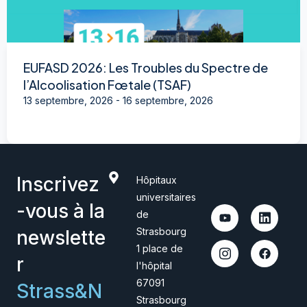
EUFASD 2026: Les Troubles du Spectre de
l’Alcoolisation Fœtale (TSAF)
13 septembre, 2026
-
16 septembre, 2026
Inscrivez
Hôpitaux
universitaires
-vous à la
de
Strasbourg
newslette
1 place de
r
l'hôpital
67091
Strass&N
Strasbourg