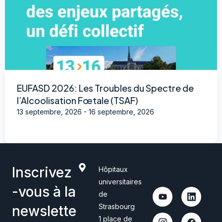
EUFASD 2026: Les Troubles du Spectre de
l’Alcoolisation Fœtale (TSAF)
13 septembre, 2026
-
16 septembre, 2026
Inscrivez
Hôpitaux
universitaires
-vous à la
de
Strasbourg
newslette
1 place de