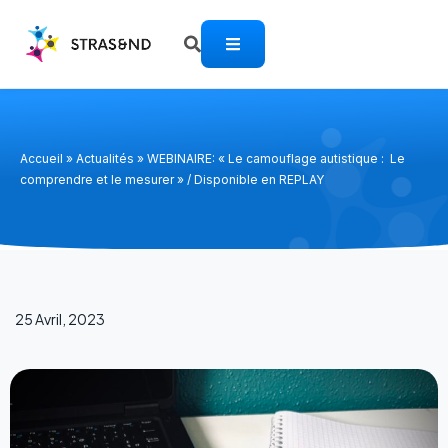
Accueil
»
Actualités
»
WEBINAIRE: « Le camouflage autistique : Le
comprendre et le mesurer » / Disponible en REPLAY
25 Avril, 2023