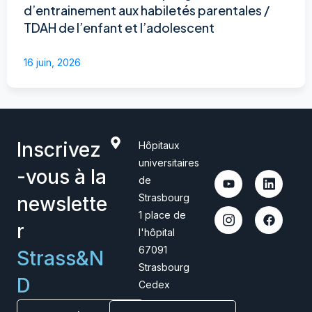
d’entrainement aux habiletés parentales /
TDAH de l’enfant et l’adolescent
16 juin, 2026
Inscrivez
Hôpitaux
universitaires
-vous à la
de
Strasbourg
newslette
1 place de
r
l'hôpital
67091
Strass&N
Strasbourg
D
Cedex