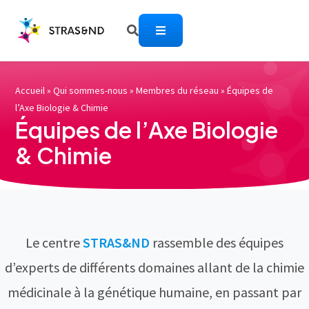
Accueil
»
Qui sommes-nous
»
Membres du réseau
»
Équipes de
l’Axe Biologie & Chimie
Équipes de l’Axe Biologie
& Chimie
Le centre
STRAS&ND
rassemble des équipes
d’experts de différents domaines allant de la chimie
médicinale à la génétique humaine, en passant par