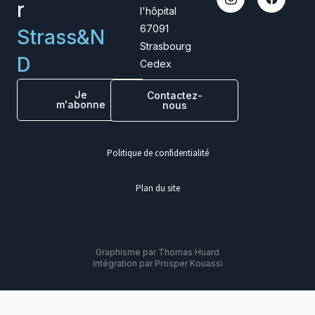
r
l'hôpital
67091
Strass&N
Strasbourg
D
Cedex
Je
Contactez-
m'abonne
nous
Politique de confidentialité
Plan du site
Graphisme par Thomas Huard
Intégration par Prosper Kouassi