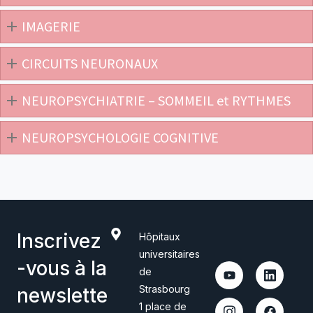
IMAGERIE
CIRCUITS NEURONAUX
NEUROPSYCHIATRIE – SOMMEIL et RYTHMES
NEUROPSYCHOLOGIE COGNITIVE
Inscrivez
Hôpitaux
universitaires
-vous à la
de
Strasbourg
newslette
1 place de