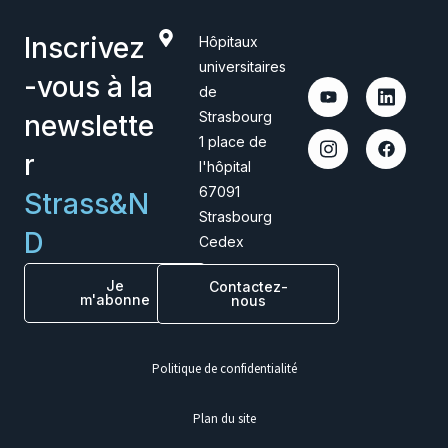
Inscrivez
Hôpitaux
universitaires
-vous à la
de
Strasbourg
newslette
1 place de
r
l'hôpital
67091
Strass&N
Strasbourg
D
Cedex
Je
Contactez-
m'abonne
nous
Politique de confidentialité
Plan du site