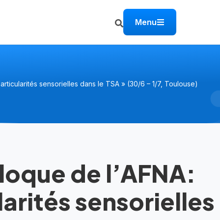
Menu
rticularités sensorielles dans le TSA » (30/6 – 1/7, Toulouse)
loque de l’AFNA:
larités sensorielles