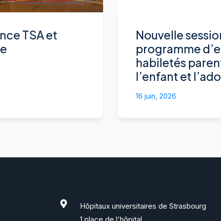
nce TSA et
Nouvelle sessio
ce
programme d’e
habiletés paren
l’enfant et l’ad
16 juin, 2026
Hôpitaux universitaires de Strasbourg
1 place de l'hôpital