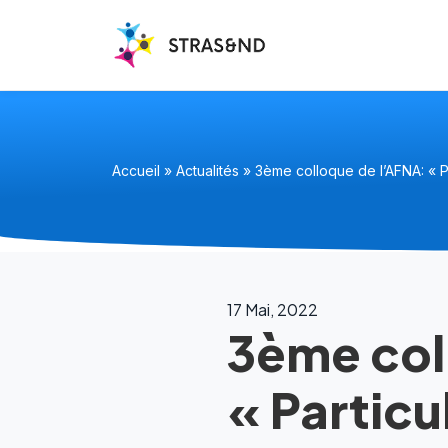
Accueil
»
Actualités
»
3ème colloque de l’AFNA: « Pa
17 Mai, 2022
3ème col
« Particu