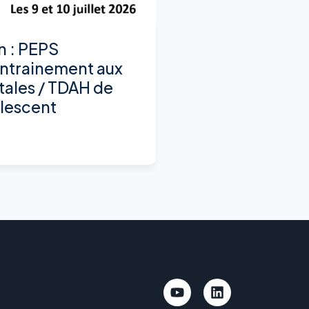
n : PEPS
ntrainement aux
tales / TDAH de
olescent