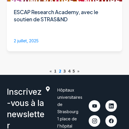
ESCAP Research Academy, avec le
soutien de STRAS&ND
2 juillet, 2025
«
1
2
3
4
5
»
Inscrivez
Hôpitaux
universitaires
-vous à la
de
Strasbourg
newslette
1 place de
r
l'hôpital